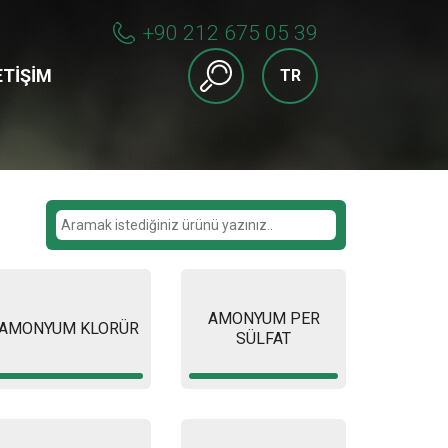
+90 212 675 05 39
ETIŞIM
TR
AMONYUM PER
AMONYUM KLORÜR
SÜLFAT