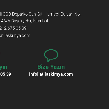
lli OSB Deparko San. Sit. Hürriyet Bulvarı No:
-46/A Başakşehir, İstanbul
212 675 05 39
[ at ]askimya.com
yın
Bize Yazın
 05 39
info[ at ]askimya.com