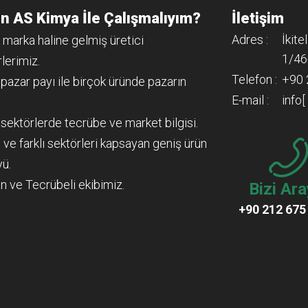
n AS Kimya İle Çalışmalıyım?
İletişim
Adres :
İkite
 marka haline gelmiş üretici
1/46
lerimiz.
Telefon :
+90 
 pazar payı ile birçok üründe pazarın
E-mail :
info
ı sektörlerde tecrübe ve market bilgisi.
 ve farklı sektörleri kapsayan geniş ürün
yü.
n ve Tecrübeli ekibimiz.
Bizi Ara
+90 212 675