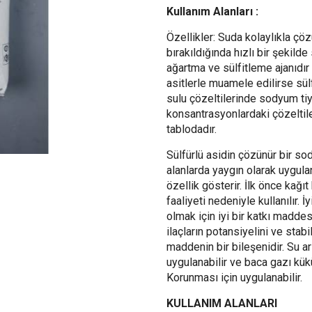
Kullanım Alanları :
Özellikler: Suda kolaylıkla çöz
bırakıldığında hızlı bir şekild
ağartma ve sülfitleme ajanıdır 
asitlerle muamele edilirse sülf
sulu çözeltilerinde sodyum tiy
konsantrasyonlardaki çözeltil
tablodadır.
Sülfürlü asidin çözünür bir so
alanlarda yaygın olarak uygula
özellik gösterir. İlk önce kağ
faaliyeti nedeniyle kullanılır.
olmak için iyi bir katkı maddesi
ilaçların potansiyelini ve stabi
maddenin bir bileşenidir. Su ar
uygulanabilir ve baca gazı kükü
Korunması için uygulanabilir.
KULLANIM ALANLARI