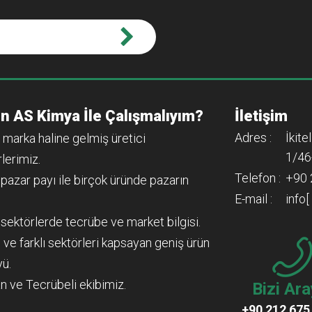
n AS Kimya İle Çalışmalıyım?
İletişim
Adres :
İkite
 marka haline gelmiş üretici
1/46
lerimiz.
Telefon :
+90 
 pazar payı ile birçok üründe pazarın
E-mail :
info
ı sektörlerde tecrübe ve market bilgisi.
 ve farklı sektörleri kapsayan geniş ürün
yü.
n ve Tecrübeli ekibimiz.
Bizi Ara
+90 212 675