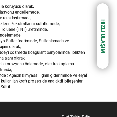
le koruyucu olarak,
idasyonu engellemede,
ür uzaklaştırmada,
HIZLI ULAŞIM
lerini/ekstratlarını sülfitlemede,
ro Toluene (TNT) üretiminde,
engelemede,
yo Sülfat üretiminde, Sülfonlamada ve
janı olarak,
ddeyi çözmede koagulant banyolarında, iplikten
a ajanı olarak,
ında korozyonu önlemede, elektro kaplama
ıtmada,
nde : Ağacın kimyasal lignin gideriminde ve elyaf
kullanılan kraft proses de ana aktif bileşenler
Sülfit