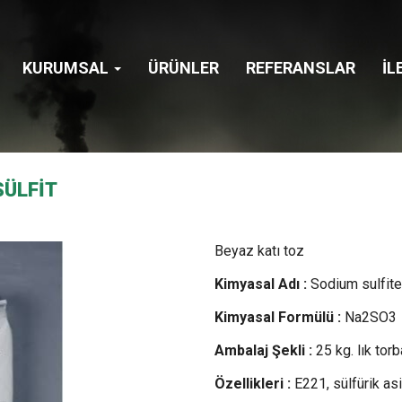
KURUMSAL
ÜRÜNLER
REFERANSLAR
İL
ÜLFİT
Beyaz katı toz
Kimyasal Adı :
Sodium sulfite
Kimyasal Formülü :
Na2SO3
Ambalaj Şekli :
25 kg. lık torb
Özellikleri :
E221, sülfürik as