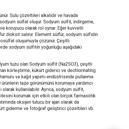
ünür. Sulu çözeltileri alkalidir ve havada
e sodyum sülfat oluşur. Sodyum sülfit, indirgeme,
ve koruyucu olarak rol oynar. Eğer kuvvetli
ür dioksit salınır. Element sülfür, sodyum sülfidin
osülfat oluşumuyla çözünür. Çeşitli
erde sodyum sülfitin yoğunluğu aşağıdaki
dyum tuzu olan Sodyum sülfit (Na2SO3), çeşitli
nan körleştirme, kükürt giderici ve dechlorinating
ıt hamuru ve kağıt yapımı endüstrisinde pullanma
 İyi ürünlerin taze görünümünü korumaya yardımcı
 olarak kullanılabilir. Ayrıca, sodyum sülfit,
litesini korumak için etkili olan birçok farmasötik
ıtımında oksijen tutucu bir ajan olarak da
rt giderme ve fotoğraf geliştirici çözeltileri vb.