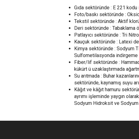
Gıda sektöründe : E 221 kodu i
Foto/baskı sektöründe : Oks
Tekstil sektöründe : Aktif klor
Deri sektöründe : Tabaklama öz
Patlayıcı sektöründe : Tri Nit
Kauçuk sektöründe : Latexi d
Kimya sektöründe : Sodyum Ti
Sulfometilasyonda indirgeme a
Fiber/lif sektöründe : Hamma
kükürt ü uzaklaştırmada ağartm
Su arıtmada : Buhar kazanlar
sektöründe, kaynamış suyu ar
Kâğıt ve kâğıt hamuru sektörü
ayrımı işleminde yaygın olarak 
Sodyum Hidroksit ve Sodyum 