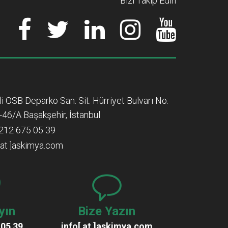
Bizi Takip Edin
lli OSB Deparko San. Sit. Hürriyet Bulvarı No:
-46/A Başakşehir, İstanbul
212 675 05 39
[ at ]askimya.com
yın
Bize Yazın
 05 39
info[ at ]askimya.com