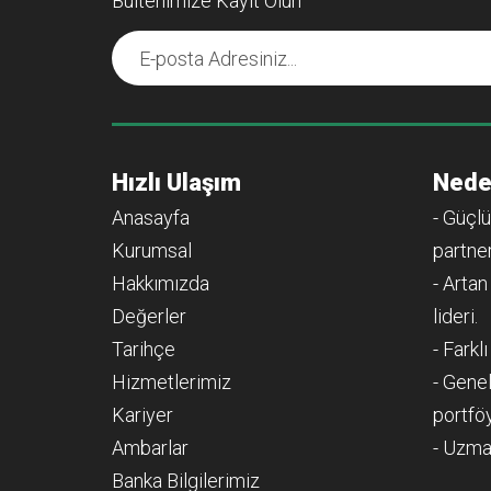
Bültenimize Kayıt Olun
Hızlı Ulaşım
Nede
Anasayfa
- Güçlü
Kurumsal
partner
Hakkımızda
- Artan
Değerler
lideri.
Tarihçe
- Farkl
Hizmetlerimiz
- Genel
Kariyer
portfö
Ambarlar
- Uzma
Banka Bilgilerimiz