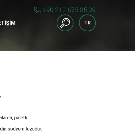
+90 212 675 05 39
ETIŞIM
TR
,
alarda, paletli
idin sodyum tuzudur.