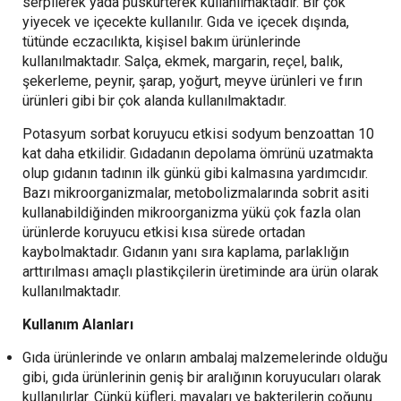
serpilerek yada püskürterek kullanılmaktadır. Bir çok
yiyecek ve içecekte kullanılır. Gıda ve içecek dışında,
tütünde eczacılıkta, kişisel bakım ürünlerinde
kullanılmaktadır. Salça, ekmek, margarin, reçel, balık,
şekerleme, peynir, şarap, yoğurt, meyve ürünleri ve fırın
ürünleri gibi bir çok alanda kullanılmaktadır.
Potasyum sorbat koruyucu etkisi sodyum benzoattan 10
kat daha etkilidir. Gıdadanın depolama ömrünü uzatmakta
olup gıdanın tadının ilk günkü gibi kalmasına yardımcıdır.
Bazı mikroorganizmalar, metobolizmalarında sobrit asiti
kullanabildiğinden mikroorganizma yükü çok fazla olan
ürünlerde koruyucu etkisi kısa sürede ortadan
kaybolmaktadır. Gıdanın yanı sıra kaplama, parlaklığın
arttırılması amaçlı plastikçilerin üretiminde ara ürün olarak
kullanılmaktadır.
Kullanım Alanları
Gıda ürünlerinde ve onların ambalaj malzemelerinde olduğu
gibi, gıda ürünlerinin geniş bir aralığının koruyucuları olarak
kullanılırlar. Çünkü küfleri, mayaları ve bakterilerin çoğunu