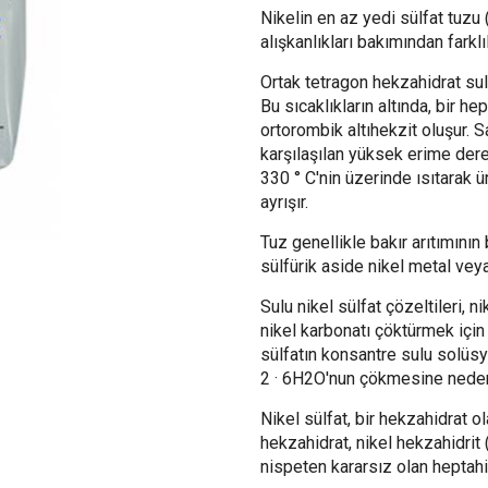
Nikelin en az yedi sülfat tuzu 
alışkanlıkları bakımından farklıl
Ortak tetragon hekzahidrat sulu
Bu sıcaklıkların altında, bir he
ortorombik altıhekzit oluşur. 
karşılaşılan yüksek erime dere
330 ° C'nin üzerinde ısıtarak ü
ayrışır.
Tuz genellikle bakır arıtımının
sülfürik aside nikel metal veya n
Sulu nikel sülfat çözeltileri, n
nikel karbonatı çöktürmek için
sülfatın konsantre sulu solüs
2 · 6H2O'nun çökmesine neden
Nikel sülfat, bir hekzahidrat ol
hekzahidrat, nikel hekzahidrit 
nispeten kararsız olan heptahi