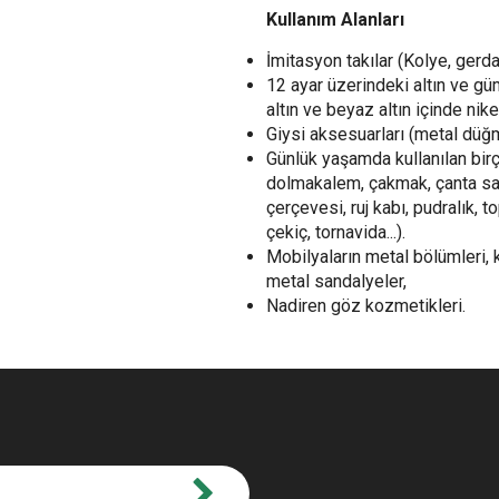
Kullanım Alanları
İmitasyon takılar (Kolye, gerdan
12 ayar üzerindeki altın ve g
altın ve beyaz altın içinde nik
Giysi aksesuarları (metal düğme
Günlük yaşamda kullanılan birç
dolmakalem, çakmak, çanta sap
çerçevesi, ruj kabı, pudralık, t
çekiç, tornavida...).
Mobilyaların metal bölümleri, 
metal sandalyeler,
Nadiren göz kozmetikleri.