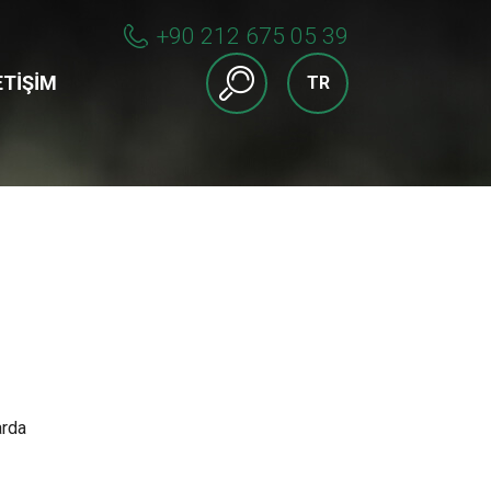
+90 212 675 05 39
ETIŞIM
TR
arda