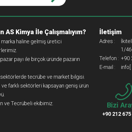
n AS Kimya İle Çalışmalıyım?
İletişim
Adres :
İkite
 marka haline gelmiş üretici
1/46
lerimiz.
Telefon :
+90 
 pazar payı ile birçok üründe pazarın
E-mail :
info
ı sektörlerde tecrübe ve market bilgisi.
 ve farklı sektörleri kapsayan geniş ürün
yü.
n ve Tecrübeli ekibimiz.
Bizi Ara
+90 212 675