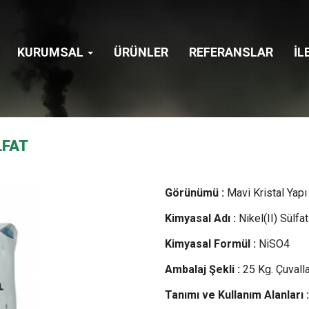
KURUMSAL
ÜRÜNLER
REFERANSLAR
İL
LFAT
Görünümü :
Mavi Kristal Yapı
Kimyasal Adı :
Nikel(II) Sülfat
Kimyasal Formül :
NiSO4
Ambalaj Şekli :
25 Kg. Çuvall
Tanımı ve Kullanım Alanları :