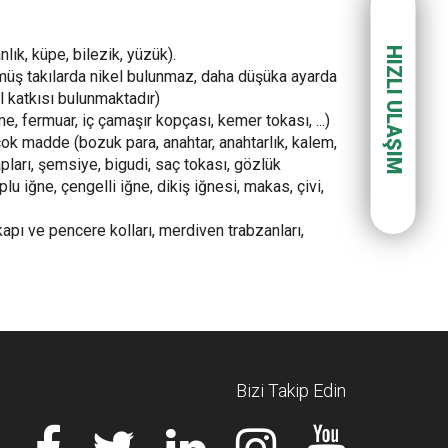
HIZLI ULAŞIM
lık, küpe, bilezik, yüzük).
ümüş takılarda nikel bulunmaz, daha düşüka ayarda
el katkısı bulunmaktadır)
, fermuar, iç çamaşır kopçası, kemer tokası, ...)
ok madde (bozuk para, anahtar, anahtarlık, kalem,
ları, şemsiye, bigudi, saç tokası, gözlük
oplu iğne, çengelli iğne, dikiş iğnesi, makas, çivi,
kapı ve pencere kolları, merdiven trabzanları,
Bizi Takip Edin