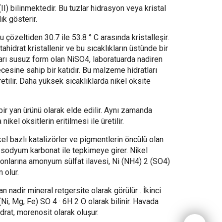
(II) bilinmektedir. Bu tuzlar hidrasyon veya kristal
ık gösterir.
 çözeltiden 30.7 ile 53.8 ° C arasında kristalleşir.
ptahidrat kristallenir ve bu sıcaklıkların üstünde bir
Sarı susuz form olan NiSO4, laboratuarda nadiren
cesine sahip bir katıdır. Bu malzeme hidratları
retilir. Daha yüksek sıcaklıklarda nikel oksite
 bir yan ürünü olarak elde edilir. Aynı zamanda
ikel oksitlerin eritilmesi ile üretilir.
ikel bazlı katalizörler ve pigmentlerin öncülü olan
 sodyum karbonat ile tepkimeye girer. Nikel
yonlarına amonyum sülfat ilavesi, Ni (NH4) 2 (SO4)
 olur.
an nadir mineral retgersite olarak görülür . İkinci
(Ni, Mg, Fe) SO 4 · 6H 2 O olarak bilinir. Havada
drat, morenosit olarak oluşur.