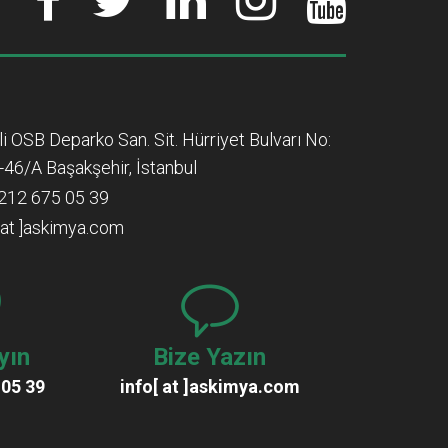
lli OSB Deparko San. Sit. Hürriyet Bulvarı No:
-46/A Başakşehir, İstanbul
212 675 05 39
[ at ]askimya.com
yın
Bize Yazın
 05 39
info[ at ]askimya.com