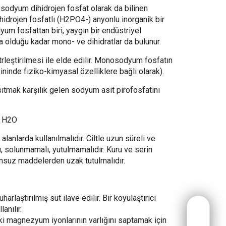
odyum dihidrojen fosfat olarak da bilinen
drojen fosfatlı (H2PO4-) anyonlu inorganik bir
yum fosfattan biri, yaygın bir endüstriyel
 olduğu kadar mono- ve dihidratlar da bulunur.
rleştirilmesi ile elde edilir. Monosodyum fosfatın
ininde fiziko-kimyasal özelliklere bağlı olarak).
sıtmak karşılık gelen sodyum asit pirofosfatını
 H2O
anlarda kullanılmalıdır. Ciltle uzun süreli ve
ı, solunmamalı, yutulmamalıdır. Kuru ve serin
msuz maddelerden uzak tutulmalıdır.
rlaştırılmış süt ilave edilir. Bir koyulaştırıcı
anılır.
 magnezyum iyonlarının varlığını saptamak için