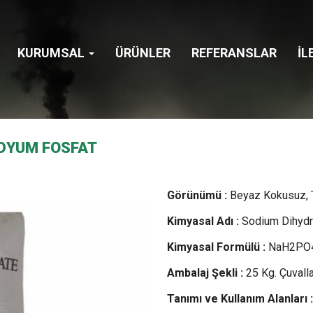
KURUMSAL
ÜRÜNLER
REFERANSLAR
İL
DYUM FOSFAT
Görünümü :
Beyaz Kokusuz, 
Kimyasal Adı :
Sodium Dihyd
Kimyasal Formülü :
NaH2PO
Ambalaj Şekli :
25 Kg. Çuvall
Tanımı ve Kullanım Alanları :