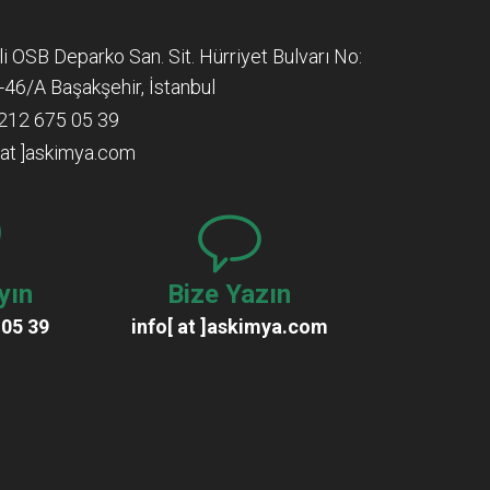
lli OSB Deparko San. Sit. Hürriyet Bulvarı No:
-46/A Başakşehir, İstanbul
212 675 05 39
[ at ]askimya.com
yın
Bize Yazın
 05 39
info[ at ]askimya.com