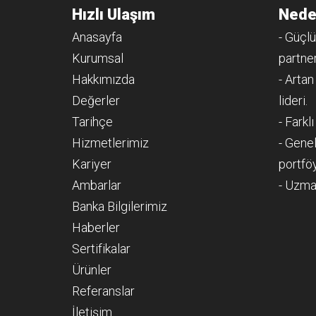
Hızlı Ulaşım
Nede
Anasayfa
- Güçlü
Kurumsal
partner
Hakkımızda
- Artan
Değerler
lideri.
Tarihçe
- Farkl
Hizmetlerimiz
- Genel
Kariyer
portfö
Ambarlar
- Uzma
Banka Bilgilerimiz
Haberler
Sertifikalar
Ürünler
Referanslar
İletişim