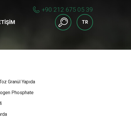
+90 212 675 05 39
ETIŞIM
TR
Toz Granül Yapıda
rogen Phosphate
4
arda