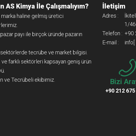
n AS Kimya İle Çalışmalıyım?
İletişim
Adres :
İkite
 marka haline gelmiş üretici
1/46
lerimiz.
Telefon :
+90 
 pazar payı ile birçok üründe pazarın
E-mail :
info
ı sektörlerde tecrübe ve market bilgisi.
 ve farklı sektörleri kapsayan geniş ürün
yü.
n ve Tecrübeli ekibimiz.
Bizi Ara
+90 212 675