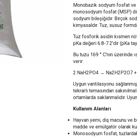
Monobazik sodyum fosfat ve s
monosodyum fosfat (MSP) dihi
sodyum bileşiğidır. Birçok sod
kimyasaldır. Tuz, susuz formda
Tuz fosforik asidin kısmen nöt
pKa değeri 6.8-7.2'dir (pKa tay
Bu tuzu 169 ° C'nin üzerinde ı
verir:
2 NaH2PO4 → Na2H2P2O7 +
Uygun vantilasyonu sağlanmış al
tekrarlı temasından sakınılmal
ortamlarda saklanmalıdır. Uyu
Kullanım Alanları
Hayvan yemi, diş macunu ve buha
madde ve emülgatör olarak kull
Monosodyum fosfat, tuzlardaki