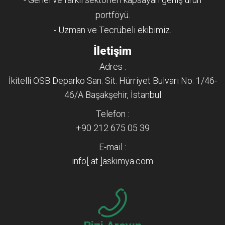
portföyü.
- Uzman ve Tecrübeli ekibimiz.
İletişim
Adres :
İkitelli OSB Deparko San. Sit. Hürriyet Bulvarı No: 1/46-
46/A Başakşehir, İstanbul
Telefon :
+90 212 675 05 39
E-mail :
info[ at ]askimya.com