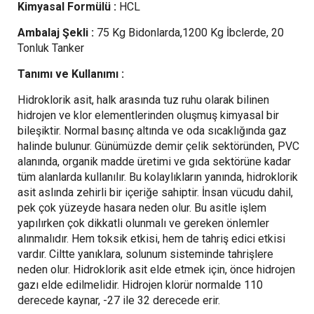
Kimyasal Formülü :
HCL
Ambalaj Şekli :
75 Kg Bidonlarda,1200 Kg İbclerde, 20
Tonluk Tanker
Tanımı ve Kullanımı :
Hidroklorik asit, halk arasında tuz ruhu olarak bilinen
hidrojen ve klor elementlerinden oluşmuş kimyasal bir
bileşiktir. Normal basınç altında ve oda sıcaklığında gaz
halinde bulunur. Günümüzde demir çelik sektöründen, PVC
alanında, organik madde üretimi ve gıda sektörüne kadar
tüm alanlarda kullanılır. Bu kolaylıkların yanında, hidroklorik
asit aslında zehirli bir içeriğe sahiptir. İnsan vücudu dahil,
pek çok yüzeyde hasara neden olur. Bu asitle işlem
yapılırken çok dikkatli olunmalı ve gereken önlemler
alınmalıdır. Hem toksik etkisi, hem de tahriş edici etkisi
vardır. Ciltte yanıklara, solunum sisteminde tahrişlere
neden olur. Hidroklorik asit elde etmek için, önce hidrojen
gazı elde edilmelidir. Hidrojen klorür normalde 110
derecede kaynar, -27 ile 32 derecede erir.