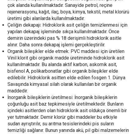
çok alanda kullanılmaktadır. Sanayide petrol, reçine
rejenerasyonu, kağıt, ilaç, boya, kimya, tekstil, metal klorürü
üretimi gibi alanlarda kullanılmaktadır.
Çeliğin dekapajı: Hidroklorik asit çeliğin temizlenmesi için
yapılan dekapaj işleminde sıkça kullanılmaktadır. Önce
demirin üzerindeki pas % 18 derişimli hidroklorik asitle
alınır. Daha sonra dekapaj işlemi gerçekleştirilir.
Organik bileşikler elde etmek: PVC maddesi için üretilen
Vinil klorit gibi organik madde üretiminde hidroklorik asit
kullanılmaktadır. Bu alanda aktif karbon, askornik asit,
bisfenol A, polikarbonatlar gibi organik bileşikler elde
edilebilir. Hidroklorik asitten elde edilen fosgen 1. Dünya
Savaşında kimyasal silah olarak kullanılan bir organik
maddedir.
İnorganik bileşiklerin üretilmesi: İnorganik bileşiklerin
çoğunluğu asit baz tepkimesiyle üretilmektedir. Bunların
içindeki asitlerden olan hidroklorik asit oldukça önemli bir
yer tutmaktadır. Demir klorür gibi maddeler bu etkiyle
sudan ayrıştırılır, su arıtma tesislerindeki pis suların
temizliği sağlanır. Bunun yanında akü, pil gibi malzemelerin