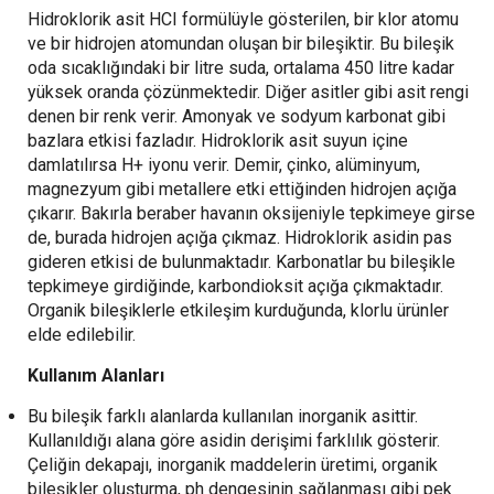
Hidroklorik asit HCI formülüyle gösterilen, bir klor atomu
ve bir hidrojen atomundan oluşan bir bileşiktir. Bu bileşik
oda sıcaklığındaki bir litre suda, ortalama 450 litre kadar
yüksek oranda çözünmektedir. Diğer asitler gibi asit rengi
denen bir renk verir. Amonyak ve sodyum karbonat gibi
bazlara etkisi fazladır. Hidroklorik asit suyun içine
damlatılırsa H+ iyonu verir. Demir, çinko, alüminyum,
magnezyum gibi metallere etki ettiğinden hidrojen açığa
çıkarır. Bakırla beraber havanın oksijeniyle tepkimeye girse
de, burada hidrojen açığa çıkmaz. Hidroklorik asidin pas
gideren etkisi de bulunmaktadır. Karbonatlar bu bileşikle
tepkimeye girdiğinde, karbondioksit açığa çıkmaktadır.
Organik bileşiklerle etkileşim kurduğunda, klorlu ürünler
elde edilebilir.
Kullanım Alanları
Bu bileşik farklı alanlarda kullanılan inorganik asittir.
Kullanıldığı alana göre asidin derişimi farklılık gösterir.
Çeliğin dekapajı, inorganik maddelerin üretimi, organik
bileşikler oluşturma, ph dengesinin sağlanması gibi pek