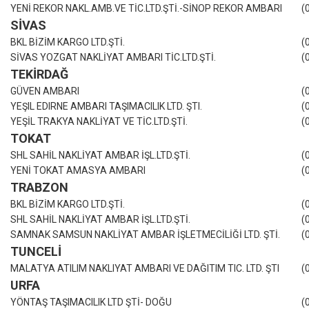
YENİ REKOR NAKL.AMB.VE TİC.LTD.ŞTİ.-SİNOP REKOR AMBARI
(
SİVAS
BKL BİZİM KARGO LTD.ŞTİ.
(
SİVAS YOZGAT NAKLİYAT AMBARI TİC.LTD.ŞTİ.
(
TEKİRDAĞ
GÜVEN AMBARI
(
YEŞIL EDIRNE AMBARI TAŞIMACILIK LTD. ŞTI.
(
YEŞİL TRAKYA NAKLİYAT VE TİC.LTD.ŞTİ.
(
TOKAT
SHL SAHİL NAKLİYAT AMBAR İŞL.LTD.ŞTİ.
(
YENİ TOKAT AMASYA AMBARI
(
TRABZON
BKL BİZİM KARGO LTD.ŞTİ.
(
SHL SAHİL NAKLİYAT AMBAR İŞL.LTD.ŞTİ.
(
SAMNAK SAMSUN NAKLİYAT AMBAR İŞLETMECİLİĞİ LTD. ŞTİ.
(
TUNCELİ
MALATYA ATILIM NAKLIYAT AMBARI VE DAĞITIM TIC. LTD. ŞTI
(
URFA
YÖNTAŞ TAŞIMACILIK LTD ŞTİ- DOĞU
(