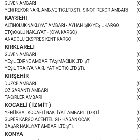
GÜVEN AMBARI
(
YENİ REKOR NAKL.AMB.VE TİC.LTD.ŞTİ.-SİNOP REKOR AMBARI
(
KAYSERİ
ALTINOLUK NAKLİYAT AMBARI - AYHAN IŞIK/YEŞİL KARGO
(
ETÇİOĞLU NAKLİYAT - (OVA KARGO)
(
ANADOLU EKSPRES KENT KARGO
(
KIRKLARELİ
GÜVEN AMBARI
(
YEŞIL EDIRNE AMBARI TAŞIMACILIK LTD. ŞTI.
(
YEŞİL TRAKYA NAKLİYAT VE TİC.LTD.ŞTİ.
(
KIRŞEHİR
DÜZCE AMBARI
(
ÖZ GARANTİ AMBARI
(
TACİRLER AMBARI
(
KOCAELİ ( İZMİT )
YENİ İKBAL KOCAELİ NAKLİYAT AMBARI LTD.ŞTİ.
(
SÜPER KARGO ACENTELİĞİ - HASAN OCAK
(
BAŞAR NAKLİYAT AMBARI LTD.ŞTİ.
(
KONYA