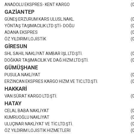
ANADOLU EKSPRES- KENT KARGO
(
GAZİANTEP
GÜNEŞ ERZURUM KARS ULUSL.NAKL.
(
YÖNTAŞ TAŞIMACILIK LTD ŞTİ- DOĞU
(
ADANA EKSPRES
(
ÖZ YILDIRIM LOJİSTİK
(
GİRESUN
SHL SAHİL NAKLİYAT AMBAR İŞL.LTD.ŞTİ.
(
DOĞKAR TAŞIMACILIK VE DAĞ.HİZM.LTD.ŞTİ.
(
GÜMÜŞHANE
PUSULA NAKLİYAT
(
ERZİNCAN EKSPRES KARGO HİZM.VE TİC.LTD.ŞTİ.
(
HAKKARİ
VAN SÜRAT KARGO LTD.ŞTİ.
(
HATAY
CELAL BABA NAKLİYAT
(
KUMRUOĞLU NAKLİYAT
(
ULUÇINAR NAKLİYAT VE TİC.LTD.ŞTİ.
(
ÖZ YILDIRIM LOJİSTİK HİZMETLERİ
(