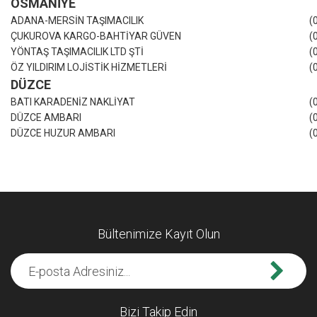
OSMANİYE
ADANA-MERSİN TAŞIMACILIK
(
ÇUKUROVA KARGO-BAHTİYAR GÜVEN
(
YÖNTAŞ TAŞIMACILIK LTD ŞTİ
(
ÖZ YILDIRIM LOJİSTİK HİZMETLERİ
(
DÜZCE
BATI KARADENİZ NAKLİYAT
(
DÜZCE AMBARI
(
DÜZCE HUZUR AMBARI
(
Bültenimize Kayıt Olun
Bizi Takip Edin