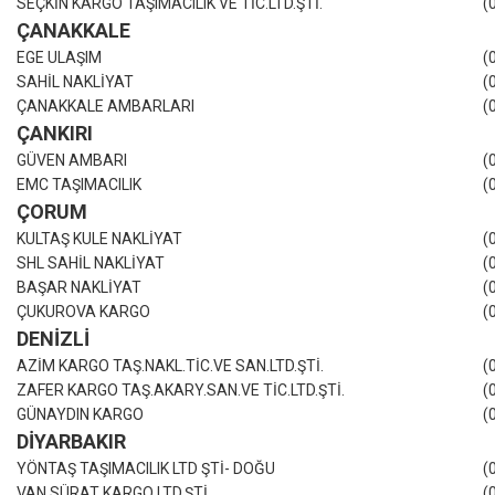
SEÇKİN KARGO TAŞIMACILIK VE TİC.LTD.ŞTİ.
(
ÇANAKKALE
EGE ULAŞIM
(
SAHİL NAKLİYAT
(
ÇANAKKALE AMBARLARI
(
ÇANKIRI
GÜVEN AMBARI
(
EMC TAŞIMACILIK
(
ÇORUM
KULTAŞ KULE NAKLİYAT
(
SHL SAHİL NAKLİYAT
(
BAŞAR NAKLİYAT
(
ÇUKUROVA KARGO
(
DENİZLİ
AZİM KARGO TAŞ.NAKL.TİC.VE SAN.LTD.ŞTİ.
(
ZAFER KARGO TAŞ.AKARY.SAN.VE TİC.LTD.ŞTİ.
(
GÜNAYDIN KARGO
(
DİYARBAKIR
YÖNTAŞ TAŞIMACILIK LTD ŞTİ- DOĞU
(
VAN SÜRAT KARGO LTD.ŞTİ.
(