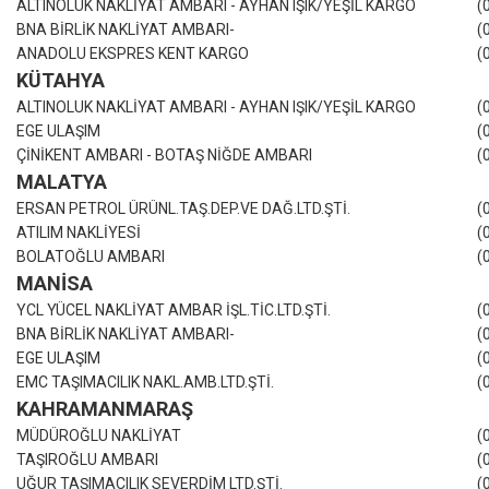
ALTINOLUK NAKLİYAT AMBARI - AYHAN IŞIK/YEŞİL KARGO
(
BNA BİRLİK NAKLİYAT AMBARI-
(
ANADOLU EKSPRES KENT KARGO
(
KÜTAHYA
ALTINOLUK NAKLİYAT AMBARI - AYHAN IŞIK/YEŞİL KARGO
(
EGE ULAŞIM
(
ÇİNİKENT AMBARI - BOTAŞ NİĞDE AMBARI
(
MALATYA
ERSAN PETROL ÜRÜNL.TAŞ.DEP.VE DAĞ.LTD.ŞTİ.
(
ATILIM NAKLİYESİ
(
BOLATOĞLU AMBARI
(
MANİSA
YCL YÜCEL NAKLİYAT AMBAR İŞL.TİC.LTD.ŞTİ.
(
BNA BİRLİK NAKLİYAT AMBARI-
(
EGE ULAŞIM
(
EMC TAŞIMACILIK NAKL.AMB.LTD.ŞTİ.
(
KAHRAMANMARAŞ
MÜDÜROĞLU NAKLİYAT
(
TAŞIROĞLU AMBARI
(
UĞUR TAŞIMACILIK SEVERDİM LTD.ŞTİ.
(