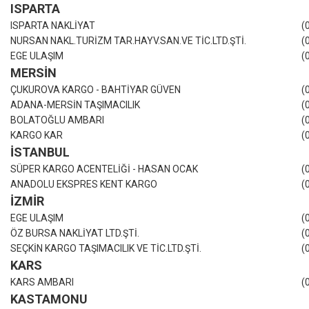
ISPARTA
ISPARTA NAKLİYAT
(
NURSAN NAKL.TURİZM TAR.HAYV.SAN.VE TİC.LTD.ŞTİ.
(
EGE ULAŞIM
(
MERSİN
ÇUKUROVA KARGO - BAHTİYAR GÜVEN
(
ADANA-MERSİN TAŞIMACILIK
(
BOLATOĞLU AMBARI
(
KARGO KAR
(
İSTANBUL
SÜPER KARGO ACENTELİĞİ - HASAN OCAK
(
ANADOLU EKSPRES KENT KARGO
(
İZMİR
EGE ULAŞIM
(
ÖZ BURSA NAKLİYAT LTD.ŞTİ.
(
SEÇKİN KARGO TAŞIMACILIK VE TİC.LTD.ŞTİ.
(
KARS
KARS AMBARI
(
KASTAMONU