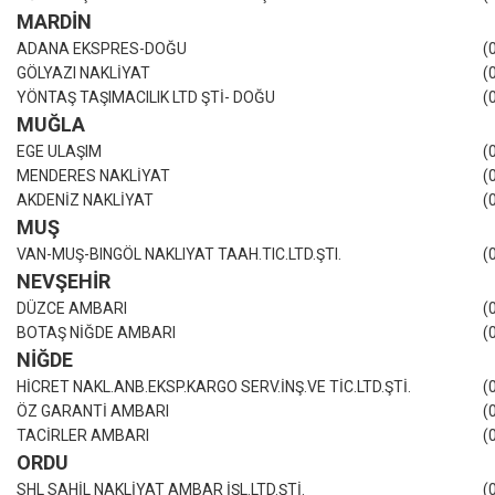
MARDİN
ADANA EKSPRES-DOĞU
(
GÖLYAZI NAKLİYAT
(
YÖNTAŞ TAŞIMACILIK LTD ŞTİ- DOĞU
(
MUĞLA
EGE ULAŞIM
(
MENDERES NAKLİYAT
(
AKDENİZ NAKLİYAT
(
MUŞ
VAN-MUŞ-BINGÖL NAKLIYAT TAAH.TIC.LTD.ŞTI.
(
NEVŞEHİR
DÜZCE AMBARI
(
BOTAŞ NİĞDE AMBARI
(
NİĞDE
HİCRET NAKL.ANB.EKSP.KARGO SERV.İNŞ.VE TİC.LTD.ŞTİ.
(
ÖZ GARANTİ AMBARI
(
TACİRLER AMBARI
(
ORDU
SHL SAHİL NAKLİYAT AMBAR İŞL.LTD.ŞTİ.
(