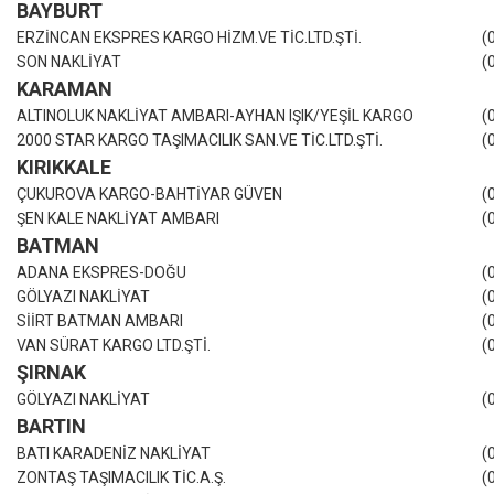
BAYBURT
ERZİNCAN EKSPRES KARGO HİZM.VE TİC.LTD.ŞTİ.
(
SON NAKLİYAT
(
KARAMAN
ALTINOLUK NAKLİYAT AMBARI-AYHAN IŞIK/YEŞİL KARGO
(
2000 STAR KARGO TAŞIMACILIK SAN.VE TİC.LTD.ŞTİ.
(
KIRIKKALE
ÇUKUROVA KARGO-BAHTİYAR GÜVEN
(
ŞEN KALE NAKLİYAT AMBARI
(
BATMAN
ADANA EKSPRES-DOĞU
(
GÖLYAZI NAKLİYAT
(
SİİRT BATMAN AMBARI
(
VAN SÜRAT KARGO LTD.ŞTİ.
(
ŞIRNAK
GÖLYAZI NAKLİYAT
(
BARTIN
BATI KARADENİZ NAKLİYAT
(
ZONTAŞ TAŞIMACILIK TİC.A.Ş.
(