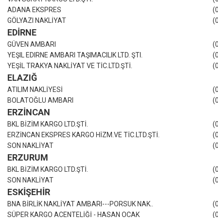
ADANA EKSPRES
(
GÖLYAZI NAKLİYAT
(
EDİRNE
GÜVEN AMBARI
(
YEŞIL EDIRNE AMBARI TAŞIMACILIK LTD. ŞTI.
(
YEŞİL TRAKYA NAKLİYAT VE TİC.LTD.ŞTİ.
(
ELAZIĞ
ATILIM NAKLİYESİ
(
BOLATOĞLU AMBARI
(
ERZİNCAN
BKL BİZİM KARGO LTD.ŞTİ.
(
ERZİNCAN EKSPRES KARGO HİZM.VE TİC.LTD.ŞTİ.
(
SON NAKLİYAT
(
ERZURUM
BKL BİZİM KARGO LTD.ŞTİ.
(
SON NAKLİYAT
(
ESKİŞEHİR
BNA BİRLİK NAKLİYAT AMBARI---PORSUK NAK..
(
SÜPER KARGO ACENTELİĞİ - HASAN OCAK
(