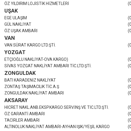
ÖZ YILDIRIM LOJİSTİK HİZMETLERİ
(
UŞAK
EGE ULAŞIM
(
GÜL NAKLİYAT
(
ÖZ UŞAK AMBARI
(
VAN
VAN SÜRAT KARGO LTD.ŞTİ.
(
YOZGAT
ETÇİOĞLU NAKLİYAT-OVA KARGO)
(
SİVAS YOZGAT NAKLİYAT AMBARI TİC.LTD.ŞTİ.
(
ZONGULDAK
BATI KARADENİZ NAKLİYAT
(
ZONTAŞ TAŞIMACILIK TİC.A.Ş
(
ZONGULDAK NAKLİYAT AMBARI
(
AKSARAY
HİCRET NAKL.ANB.EKSP.KARGO SERV.İNŞ.VE TİC.LTD.ŞTİ.
(
ÖZ GARANTİ AMBARI
(
TACİRLER AMBARI
(
ALTINOLUK NAKLİYAT AMBARI-AYHAN IŞIK/YEŞİL KARGO
(