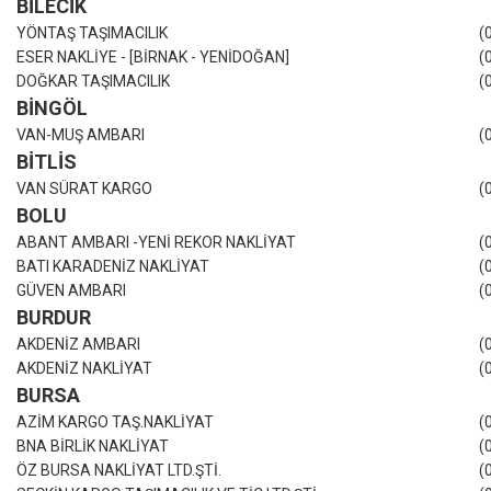
BİLECİK
YÖNTAŞ TAŞIMACILIK
(
ESER NAKLİYE - [BİRNAK - YENİDOĞAN]
(
DOĞKAR TAŞIMACILIK
(
BİNGÖL
VAN-MUŞ AMBARI
(
BİTLİS
VAN SÜRAT KARGO
(
BOLU
ABANT AMBARI -YENİ REKOR NAKLİYAT
(
BATI KARADENİZ NAKLİYAT
(
GÜVEN AMBARI
(
BURDUR
AKDENİZ AMBARI
(
AKDENİZ NAKLİYAT
(
BURSA
AZİM KARGO TAŞ.NAKLİYAT
(
BNA BİRLİK NAKLİYAT
(
ÖZ BURSA NAKLİYAT LTD.ŞTİ.
(