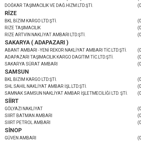
DOĞKAR TAŞIMACILIK VE DAĞ.HİZM.LTD.ŞTİ.
(
RİZE
BKL BİZİM KARGO LTD.ŞTİ.
(
RİZE TAŞIMACILIK
(
RİZE ARTVİN NAKLİYAT AMBARI LTD.ŞTİ.
(
SAKARYA ( ADAPAZARI )
ABANT AMBARI -YENİ REKOR NAKLİYAT AMBARI TİC.LTD.ŞTİ.
(
ADAPAZARI TAŞIMACILIK KARGO DAGITIM TİC.LTD.ŞTİ.
(
SAKARYA SÜRAT AMBARI
(
SAMSUN
BKL BİZİM KARGO LTD.ŞTİ.
(
SHL SAHİL NAKLİYAT AMBAR İŞL.LTD.ŞTİ.
(
SAMNAK SAMSUN NAKLİYAT AMBAR İŞLETMECİLİĞİ LTD. ŞTİ.
(
SİİRT
GÖLYAZI NAKLİYAT
(
SİİRT BATMAN AMBARI
(
SİİRT PETROL AMBARI
(
SİNOP
GÜVEN AMBARI
(