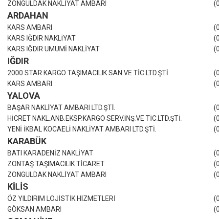
ZONGULDAK NAKLİYAT AMBARI
(
ARDAHAN
KARS AMBARI
(
KARS IĞDIR NAKLİYAT
(
KARS IĞDIR UMUMİ NAKLİYAT
(
IĞDIR
2000 STAR KARGO TAŞIMACILIK SAN.VE TİC.LTD.ŞTİ.
(
KARS AMBARI
(
YALOVA
BAŞAR NAKLİYAT AMBARI LTD.ŞTİ.
(
HİCRET NAKL.ANB.EKSP.KARGO SERV.İNŞ.VE TİC.LTD.ŞTİ.
(
YENİ İKBAL KOCAELİ NAKLİYAT AMBARI LTD.ŞTİ.
(
KARABÜK
BATI KARADENİZ NAKLİYAT
(
ZONTAŞ TAŞIMACILIK TİCARET
(
ZONGULDAK NAKLİYAT AMBARI
(
KİLİS
ÖZ YILDIRIM LOJİSTİK HİZMETLERİ
(
GÖKSAN AMBARI
(