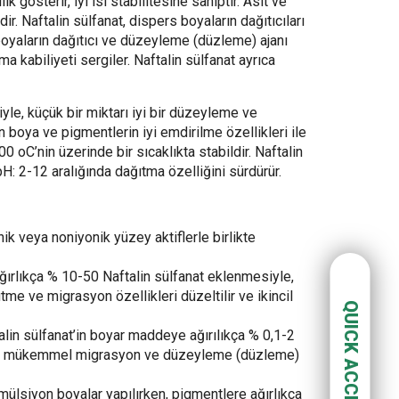
k gösterir, iyi ısı stabilitesine sahiptir. Asit ve
dir. Naftalin sülfanat, dispers boyaların dağıtıcıları
li boyaların dağıtıcı ve düzeyleme (düzleme) ajanı
a kabiliyeti sergiler. Naftalin sülfanat ayrıca
le, küçük bir miktarı iyi bir düzeyleme ve
n boya ve pigmentlerin iyi emdirilme özellikleri ile
00 oC’nin üzerinde bir sıcaklıkta stabildir. Naftalin
pH: 2-12 aralığında dağıtma özelliğini sürdürür.
 veya noniyonik yüzey aktiflerle birlikte
Ağırlıkça % 10-50 Naftalin sülfanat eklenmesiyle,
ütme ve migrasyon özellikleri düzeltilir ve ikincil
QUICK ACCESS
alin sülfanat’in boyar maddeye ağırılıkça % 0,1-2
n mükemmel migrasyon ve düzeyleme (düzleme)
emülsiyon boyalar yapılırken, pigmentlere ağırlıkça