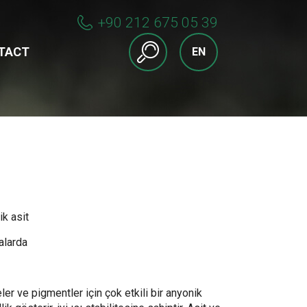
+90 212 675 05 39
TACT
EN
ik asit
alarda
er ve pigmentler için çok etkili bir anyonik