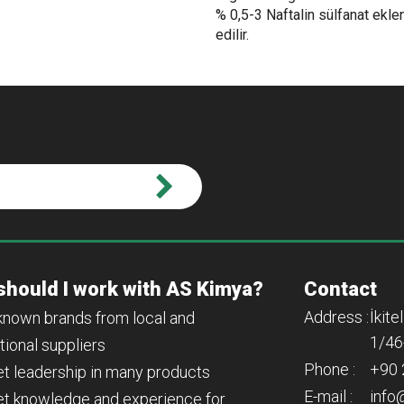
% 0,5-3 Naftalin sülfanat ekle
edilir.
should I work with AS Kimya?
Contact
Address :
İkite
-known brands from local and
1/46
tional suppliers
Phone :
+90 
et leadership in many products
E-mail :
info
et knowledge and experience for