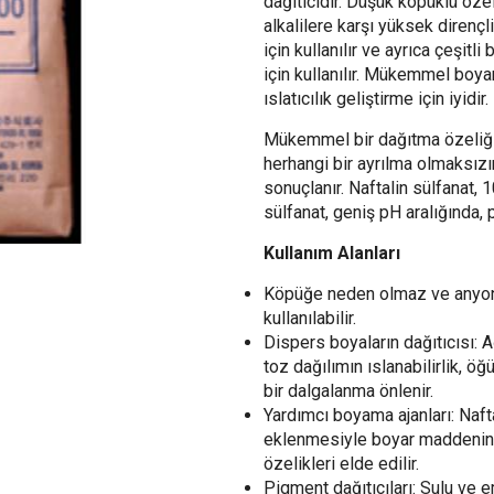
dağıtıcıdır. Düşük köpüklü özelli
alkalilere karşı yüksek dirençli
için kullanılır ve ayrıca çeşit
için kullanılır. Mükemmel boyam
ıslatıcılık geliştirme için iyidir.
Mükemmel bir dağıtma özeliğiy
herhangi bir ayrılma olmaksızı
sonuçlanır. Naftalin sülfanat, 1
sülfanat, geniş pH aralığında, 
Kullanım Alanları
Köpüğe neden olmaz ve anyonik
kullanılabilir.
Dispers boyaların dağıtıcısı: 
toz dağılımın ıslanabilirlik, öğ
bir dalgalanma önlenir.
Yardımcı boyama ajanları: Naft
eklenmesiyle boyar maddeni
özelikleri elde edilir.
Pigment dağıtıcıları: Sulu ve 