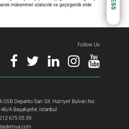
nerek mükemmel ıslatıcılık ve geçirgenlik elde
Follow Us
lli OSB Deparko San. Sit. Hürriyet Bulvarı No:
-46/A Başakşehir, İstanbul
212 675 05 39
@askimya.com