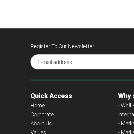
Register To Our Newsletter
Quick Access
Why 
Home
- Well
Corporate
interna
About Us
- Mark
Values
- Mark