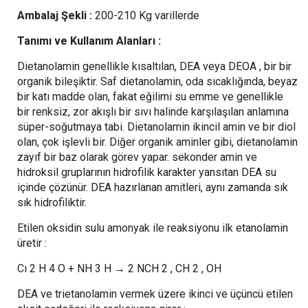
Ambalaj Şekli :
200-210 Kg varillerde
Tanımı ve Kullanım Alanları :
Dietanolamin genellikle kısaltılan, DEA veya DEOA , bir bir
organik bileşiktir. Saf dietanolamin, oda sıcaklığında, beyaz
bir katı madde olan, fakat eğilimi su emme ve genellikle
bir renksiz, zor akışlı bir sıvı halinde karşılaşılan anlamına
süper-soğutmaya tabi. Dietanolamin ikincil amin ve bir diol
olan, çok işlevli bir. Diğer organik aminler gibi, dietanolamin
zayıf bir baz olarak görev yapar. sekonder amin ve
hidroksil gruplarının hidrofilik karakter yansıtan DEA su
içinde çözünür. DEA hazırlanan amitleri, aynı zamanda sık
sık hidrofiliktir.
Etilen oksidin sulu amonyak ile reaksiyonu ilk etanolamin
üretir :
Cı 2 H 4 O + NH 3 H → 2 NCH 2 , CH 2 , OH
DEA ve trietanolamin vermek üzere ikinci ve üçüncü etilen