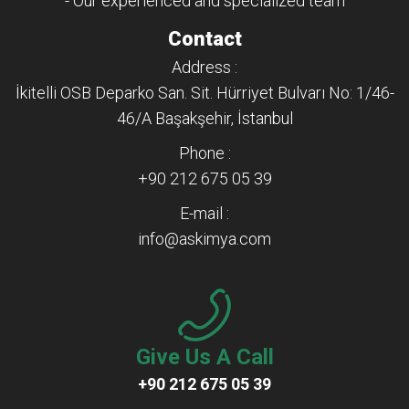
- Our experienced and specialized team
Contact
Address :
İkitelli OSB Deparko San. Sit. Hürriyet Bulvarı No: 1/46-
46/A Başakşehir, İstanbul
Phone :
+90 212 675 05 39
E-mail :
info@askimya.com
Give Us A Call
+90 212 675 05 39