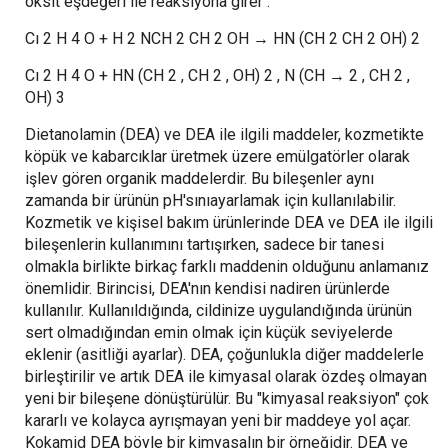
oksit eşdeğeri ile reaksiyona girer :
Cı 2 H 4 O + H 2 NCH 2 CH 2 OH → HN (CH 2 CH 2 OH) 2
Cı 2 H 4 O + HN (CH 2 , CH 2 , OH) 2 , N (CH → 2 , CH 2 ,
OH) 3
Dietanolamin (DEA) ve DEA ile ilgili maddeler, kozmetikte
köpük ve kabarcıklar üretmek üzere emülgatörler olarak
işlev gören organik maddelerdir. Bu bileşenler aynı
zamanda bir ürünün pH'sınıayarlamak için kullanılabilir.
Kozmetik ve kişisel bakım ürünlerinde DEA ve DEA ile ilgili
bileşenlerin kullanımını tartışırken, sadece bir tanesi
olmakla birlikte birkaç farklı maddenin olduğunu anlamanız
önemlidir. Birincisi, DEA'nın kendisi nadiren ürünlerde
kullanılır. Kullanıldığında, cildinize uygulandığında ürünün
sert olmadığından emin olmak için küçük seviyelerde
eklenir (asitliği ayarlar). DEA, çoğunlukla diğer maddelerle
birleştirilir ve artık DEA ile kimyasal olarak özdeş olmayan
yeni bir bileşene dönüştürülür. Bu "kimyasal reaksiyon" çok
kararlı ve kolayca ayrışmayan yeni bir maddeye yol açar.
Kokamid DEA böyle bir kimyasalın bir örneğidir. DEA ve