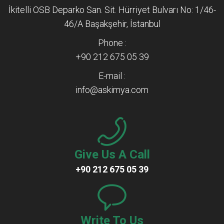
İkitelli OSB Deparko San. Sit. Hürriyet Bulvarı No: 1/46-
46/A Başakşehir, İstanbul
Phone :
+90 212 675 05 39
E-mail :
info@askimya.com
Give Us A Call
+90 212 675 05 39
Write To Us