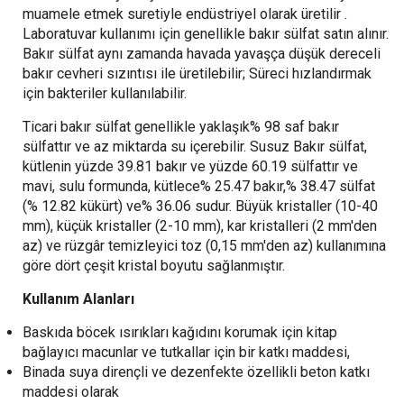
muamele etmek suretiyle endüstriyel olarak üretilir .
Laboratuvar kullanımı için genellikle bakır sülfat satın alınır.
Bakır sülfat aynı zamanda havada yavaşça düşük dereceli
bakır cevheri sızıntısı ile üretilebilir; Süreci hızlandırmak
için bakteriler kullanılabilir.
Ticari bakır sülfat genellikle yaklaşık% 98 saf bakır
sülfattır ve az miktarda su içerebilir. Susuz Bakır sülfat,
kütlenin yüzde 39.81 bakır ve yüzde 60.19 sülfattır ve
mavi, sulu formunda, kütlece% 25.47 bakır,% 38.47 sülfat
(% 12.82 kükürt) ve% 36.06 sudur. Büyük kristaller (10-40
mm), küçük kristaller (2-10 mm), kar kristalleri (2 mm'den
az) ve rüzgâr temizleyici toz (0,15 mm'den az) kullanımına
göre dört çeşit kristal boyutu sağlanmıştır.
Kullanım Alanları
Baskıda böcek ısırıkları kağıdını korumak için kitap
bağlayıcı macunlar ve tutkallar için bir katkı maddesi,
Binada suya dirençli ve dezenfekte özellikli beton katkı
maddesi olarak