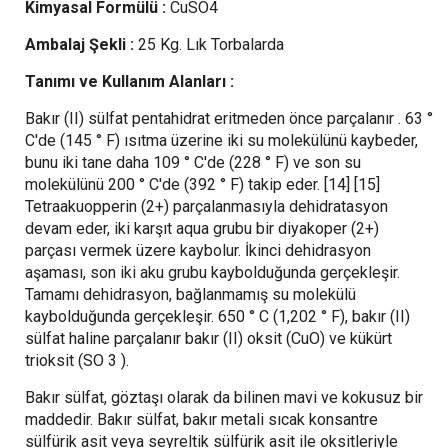
Kimyasal Formülü :
CuSO4
Ambalaj Şekli :
25 Kg. Lık Torbalarda
Tanımı ve Kullanım Alanları :
Bakır (II) sülfat pentahidrat eritmeden önce parçalanır . 63 °
C'de (145 ° F) ısıtma üzerine iki su molekülünü kaybeder,
bunu iki tane daha 109 ° C'de (228 ° F) ve son su
molekülünü 200 ° C'de (392 ° F) takip eder. [14] [15]
Tetraakuopperin (2+) parçalanmasıyla dehidratasyon
devam eder, iki karşıt aqua grubu bir diyakoper (2+)
parçası vermek üzere kaybolur. İkinci dehidrasyon
aşaması, son iki aku grubu kaybolduğunda gerçekleşir.
Tamamı dehidrasyon, bağlanmamış su molekülü
kaybolduğunda gerçekleşir. 650 ° C (1,202 ° F), bakır (II)
sülfat haline parçalanır bakır (II) oksit (CuO) ve kükürt
trioksit (SO 3 ).
Bakır sülfat, göztaşı olarak da bilinen mavi ve kokusuz bir
maddedir. Bakır sülfat, bakır metali sıcak konsantre
sülfürik asit veya seyreltik sülfürik asit ile oksitleriyle