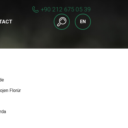
+90 212 675 05 39
TACT
EN
de
jen Florür
rda