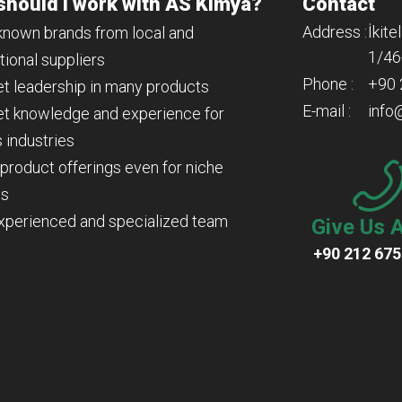
should I work with AS Kimya?
Contact
Address :
İkite
-known brands from local and
1/46
tional suppliers
Phone :
+90 
et leadership in many products
E-mail :
info
et knowledge and experience for
 industries
 product offerings even for niche
ts
experienced and specialized team
Give Us A
+90 212 675