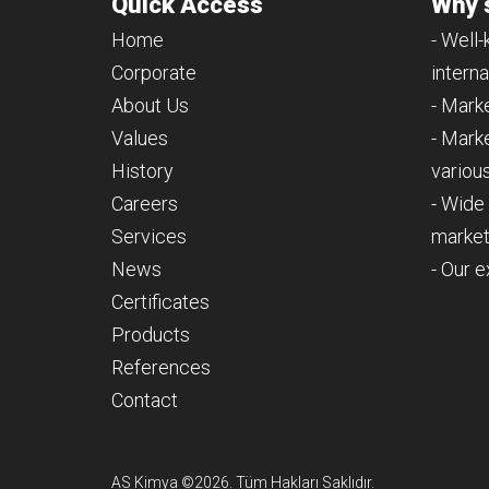
Quick Access
Why 
Home
- Well
Corporate
interna
About Us
- Mark
Values
- Mark
History
various
Careers
- Wide
Services
marke
News
- Our 
Certificates
Products
References
Contact
AS Kimya ©2026. Tüm Hakları Saklıdır.