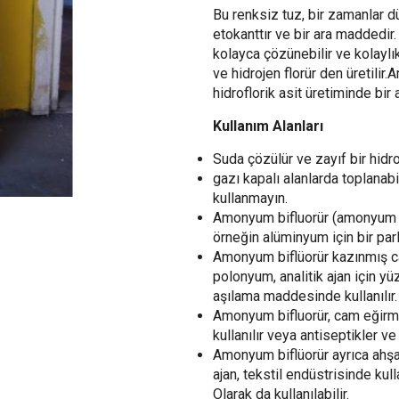
Bu renksiz tuz, bir zamanlar d
etokanttır ve bir ara maddedir.
kolayca çözünebilir ve kolaylı
ve hidrojen florür den üretilir
hidroflorik asit üretiminde bi
Kullanım Alanları
Suda çözülür ve zayıf bir hidrof
gazı kapalı alanlarda toplanabi
kullanmayın.
Amonyum bifluorür (amonyum hid
örneğin alüminyum için bir parl
Amonyum biflüorür kazınmış ca
polonyum, analitik ajan için yü
aşılama maddesinde kullanılır.
Amonyum bifluorür, cam eğirm
kullanılır veya antiseptikler ve
Amonyum biflüorür ayrıca ahşab
ajan, tekstil endüstrisinde kull
Olarak da kullanılabilir.