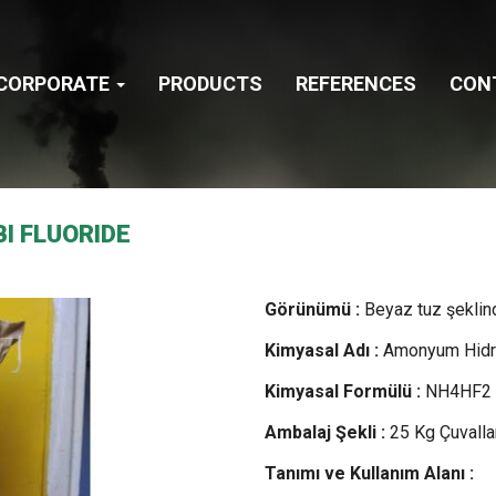
CORPORATE
PRODUCTS
REFERENCES
CON
I FLUORIDE
Görünümü :
Beyaz tuz şeklin
Kimyasal Adı :
Amonyum Hidro
Kimyasal Formülü :
NH4HF2
Ambalaj Şekli :
25 Kg Çuvalla
Tanımı ve Kullanım Alanı :