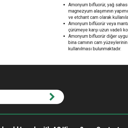
Amonyum bifluorür, yağ saha
magnezyum alaşımının yapımında
ve etchant cam olarak kullanılab
Amonyum biflüorür veya mantar
çürümeye karşı uzun vadeli ko
Amonyum bifluorür diğer uygul
bina camının cam yüzeylerinin
kullanılması bulunmaktadır.