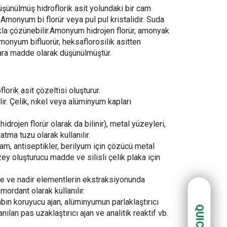
üşünülmüş hidroflorik asit yolundaki bir cam
 Amonyum bi florür veya pul pul kristalidir. Suda
kla çözünebilir.Amonyum hidrojen florür, amonyak
.Amonyum bifluorür, heksaflorosilik asitten
r ara madde olarak düşünülmüştür.
lorik asit çözeltisi oluşturur.
lir. Çelik, nikel veya alüminyum kapları
rojen florür olarak da bilinir), metal yüzeyleri,
atma tuzu olarak kullanılır.
m, antiseptikler, berilyum için çözücü metal
zey oluşturucu madde ve silisli çelik plaka için
e ve nadir elementlerin ekstraksiyonunda
 mordant olarak kullanılır.
ın koruyucu ajan, alüminyumun parlaklaştırıcı
anılan pas uzaklaştırıcı ajan ve analitik reaktif vb.