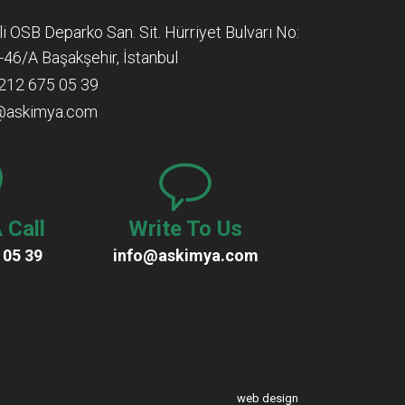
lli OSB Deparko San. Sit. Hürriyet Bulvarı No:
-46/A Başakşehir, İstanbul
212 675 05 39
@askimya.com
 Call
Write To Us
 05 39
info@askimya.com
web design